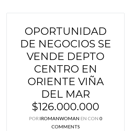
OPORTUNIDAD
Iniciar sesión
DE NEGOCIOS SE
¿No tienes una cuenta?
Crea tu
cuenta,
se tarda menos de un minuto.
VENDE DEPTO
Nombre de usuario
(demo)
CENTRO EN
ORIENTE VIÑA
Password
(demo)
DEL MAR
$126.000.000
¿Perdiste tu contraseña?
POR
IROMANWOMAN
EN
CON
0
COMMENTS