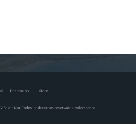
al
Decoración
Store
Viña del Mar, Todos los derechos reservados.
Volver arriba