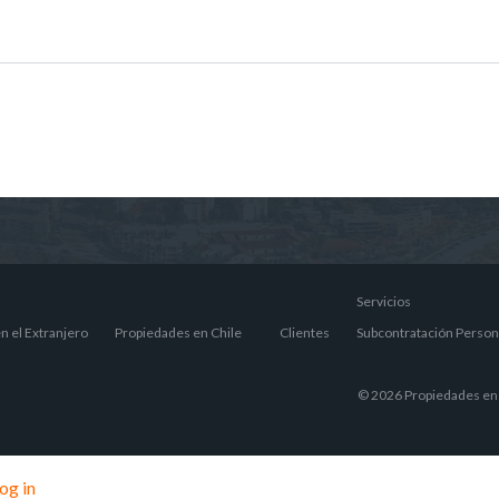
Servicios
n el Extranjero
Propiedades en Chile
Clientes
Subcontratación Person
© 2026 Propiedades en 
og in