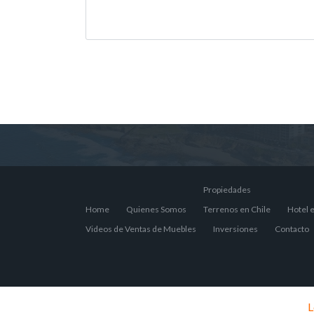
Propiedades
Home
Quienes Somos
Terrenos en Chile
Hotel e
Videos de Ventas de Muebles
Inversiones
Contacto
L